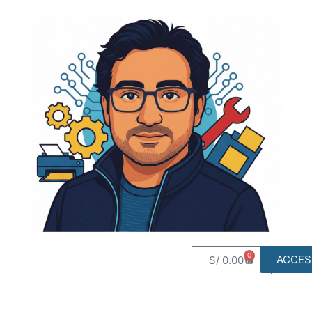
0
ACCES
S/
0.00