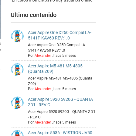
En estos momentos no hay usuarios online
Ultimo contenido
Acer Aspire One D250 Compal LA-
5141P KAV60 REV:1.0
6
Acer Aspire One D250 Compal LA-
6
5141P KAV60 REV:1.0
Por
Alexander
,
hace 5 meses
Acer Aspire M5-481 M5-4805
(Quanta Z09)
Acer Aspire M5-481 M5-4805 (Quanta
Z09)
Por
Alexander
,
hace 5 meses
Acer Aspire 5920 5920G - QUANTA
ZD1 - REV G
Acer Aspire 5920 5920G - QUANTA ZD1
- REV G
Por
Alexander
,
hace 5 meses
Acer Aspire 5536 - WISTRON JV50-