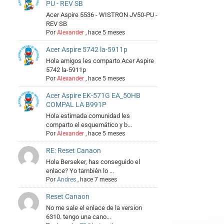
PU - REV SB
Acer Aspire 5536 - WISTRON JV50-PU -
REV SB
Por
Alexander
,
hace 5 meses
Acer Aspire 5742 la-5911p
Hola amigos les comparto Acer Aspire
5742 la-5911p
Por
Alexander
,
hace 5 meses
Acer Aspire EK-571G EA_50HB
COMPAL LA B991P
Hola estimada comunidad les
comparto el esquemático y b...
Por
Alexander
,
hace 5 meses
RE: Reset Canaon
Hola Berseker, has conseguido el
enlace? Yo también lo ...
Por
Andres
,
hace 7 meses
Reset Canaon
No me sale el enlace de la version
6310. tengo una cano...