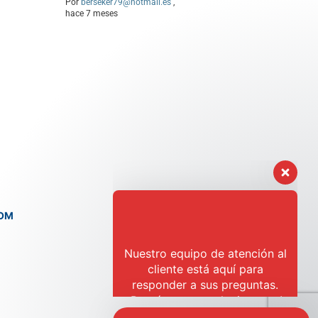
Por
berseker79@hotmail.es
,
hace 7 meses
Nuestro equipo de atención al
cliente está aquí para
responder a sus preguntas.
¡Pregúntanos cualquier cosa!
Hola, ¿en qué puedo
COM
ayudar?