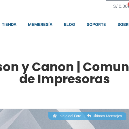
S/
0.00
TIENDA
MEMBRESÍA
BLOG
SOPORTE
SOBR
pson y Canon | Comun
de Impresoras
m
Inicio del Foro
|
Últimos Mensajes