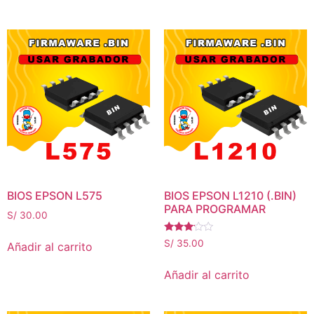
BIOS EPSON L575
BIOS EPSON L1210 (.BIN)
PARA PROGRAMAR
S/
30.00
Valorado
S/
35.00
Añadir al carrito
con
3.00
de 5
Añadir al carrito