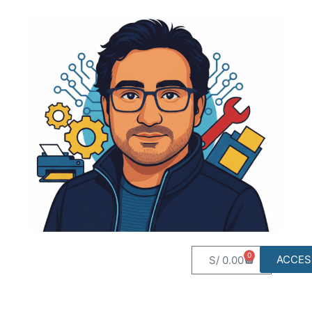
0
ACCES
S/
0.00