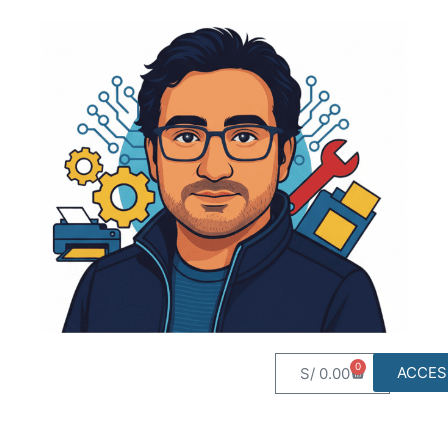
0
ACCES
S/
0.00