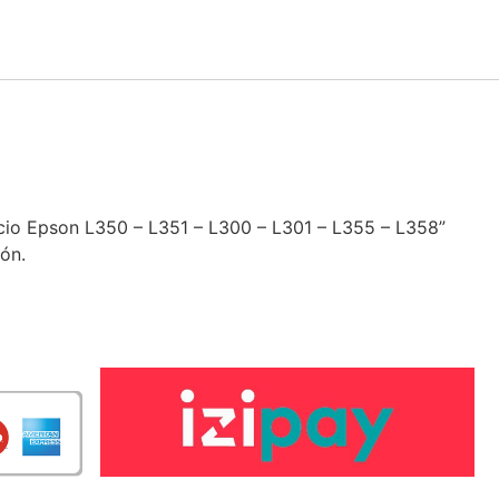
icio Epson L350 – L351 – L300 – L301 – L355 – L358”
ón.