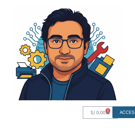
0
ACCES
S/
0.00