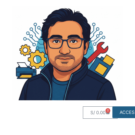
0
ACCES
S/
0.00