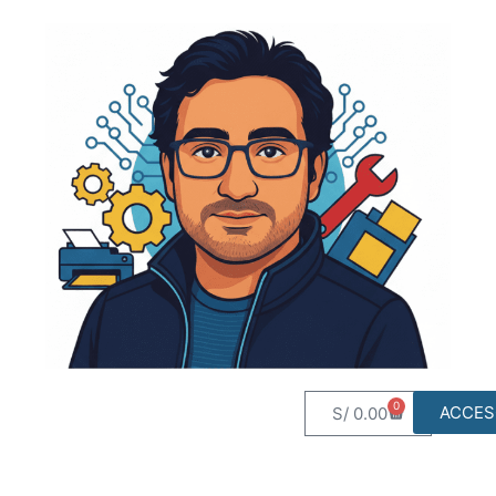
0
ACCES
S/
0.00