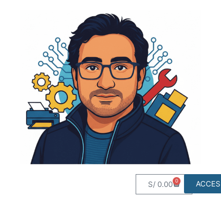
0
ACCES
S/
0.00