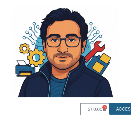
0
ACCES
S/
0.00